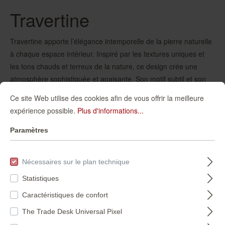
Travertine
Travertine apporte l’élégance intemporelle de la pierre naturelle
à chaque espace intérieur. Inspiré par les textures uniques et
les tons chauds et terreux de la nature, ce design crée une
atmosphère sophistiquée et apaisante. Son motif subtil et son
aspect organique en font un choix idéal pour des revêtements
Ce site Web utilise des cookies afin de vous offrir la meilleure
muraux modernes au style méditerranéen.
expérience possible.
Plus d'informations...
Paramètres
Nécessaires sur le plan technique
Statistiques
Caractéristiques de confort
The Trade Desk Universal Pixel