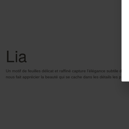
Lia
Un motif de feuilles délicat et raffiné capture l'élégance subtile de 
nous fait apprécier la beauté qui se cache dans les détails les plus 