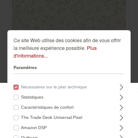
Ce site Web utilise des cookies afin de vous offrir
la meilleure expérience possible.
Plus
Papier peint intissé bleu-pétrole Novella XL
d'informations...
983104
983104
Paramètres
92,45 €*
Nécessaires sur le plan technique
(8,72 €* / m²)
Statistiques
Veuillez sélectionner un pays :
Caractéristiques de confort
The Trade Desk Universal Pixel
DEUTSCHLAND
Amazon DSP
Outbrain