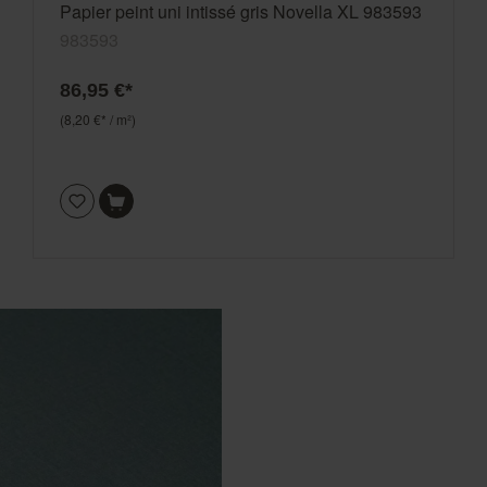
Papier peint uni intissé gris Novella XL 983593
983593
86,95 €*
(8,20 €* / m²)