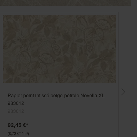
Papier peint intissé beige-pétrole Novella XL
983012
983012
92,45 €*
(8,72 €* / m²)
(