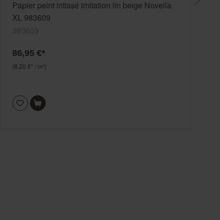
Papier peint intissé imitation lin beige Novella
XL 983609
983609
86,95 €*
(8,20 €* / m²)
(