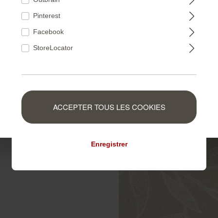
FRANCE
Pinterest
Facebook
NEDERLAND
StoreLocator
BELGIUM
ACCEPTER TOUS LES COOKIES
LUXEMBOURG
la nature. Ce motif enchanteur
simples.
Enregistrer