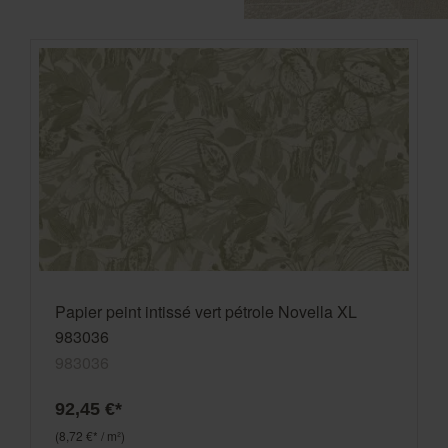
Papier peint intissé vert pétrole Novella XL
983036
983036
92,45 €*
(8,72 €* / m²)