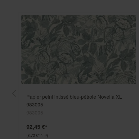
Papier peint intissé bleu-pétrole Novella XL
983005
983005
92,45 €*
(8,72 €* / m²)