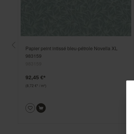
Papier peint intissé bleu-pétrole Novella XL
983159
983159
92,45 €*
(8,72 €* / m²)