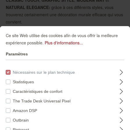
NATURAL ELEGANCE:
grâce à ces différents styles, vous
trouverez certainement une décoration murale efficace qui vous
convient.
Ce site Web utilise des cookies afin de vous offrir la meilleure
expérience possible.
Plus d'informations...
Découvrez color your
Paramètres
life
Nécessaires sur le plan technique
Statistiques
Caractéristiques de confort
classic touch
The Trade Desk Universal Pixel
Amazon DSP
Avec ses ornements classiques, sa structure ondulée fidèle à la
Outbrain
ligne et ses papiers peints unis harmonieux à l’éclat raffiné,
Pinterest