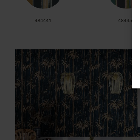
484441
484458