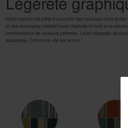
Légèreté graphiq
Notre maison est prête à accueillir des couleurs vives et des
et des rectangles habillent avec légèreté le fond et sa structu
combinaisons de couleurs parfaites. Leurs dégradés de cou
aquarelles. Collons-le vite sur le mur !