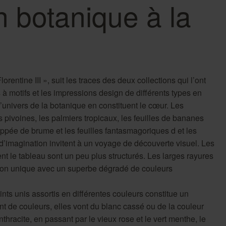
n botanique à la
orentine III », suit les traces des deux collections qui l’ont
à motifs et les impressions design de différents types en
 l’univers de la botanique en constituent le cœur. Les
 pivoines, les palmiers tropicaux, les feuilles de bananes
nappée de brume et les feuilles fantasmagoriques d et les
 d’imagination invitent à un voyage de découverte visuel. Les
nt le tableau sont un peu plus structurés. Les larges rayures
ation unique avec un superbe dégradé de couleurs
nts unis assortis en différentes couleurs constitue un
nt de couleurs, elles vont du blanc cassé ou de la couleur
thracite, en passant par le vieux rose et le vert menthe, le