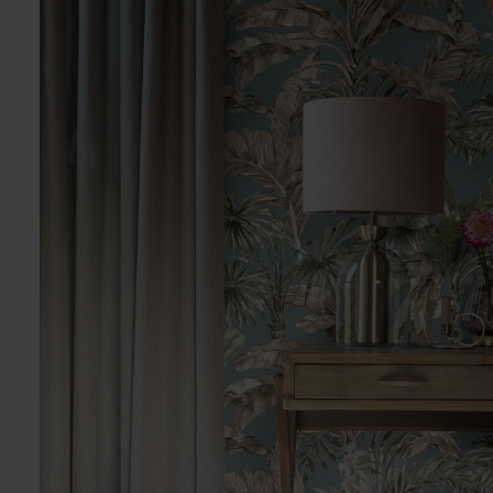
panoramique mandala
Papier peint
panoramique marbre
Papier peint
panoramique montagne
Papier peint
panoramique mur de
pierre
Papier peint
panoramique palmiers
Papier peint
panoramique paysage
Papier peint
panoramique prairie
fleurie
Papier peint
panoramique vue sur la
mer