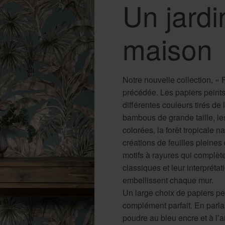
Un jardi
maison
Notre nouvelle collection, « Fl
précédée. Les papiers peints 
différentes couleurs tirés de
bambous de grande taille, les
colorées, la forêt tropicale 
créations de feuilles pleines
motifs à rayures qui complète
classiques et leur interprét
embellissent chaque mur.
Un large choix de papiers pei
complément parfait. En parla
poudre au bleu encre et à l’an