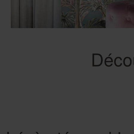
Papier peint pissenlit
Papier peint plage
Déco