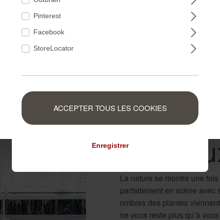
FRANCE
Pinterest
484663
Facebook
NEDERLAND
StoreLocator
BELGIUM
Une for
ACCEPTER TOUS LES COOKIES
LUXEMBOURG
aux doux
Enregistrer
La nature se montre une fois
parfaitement en scène avec ses
ombres des plantes viennent s
ne vous reste plus qu’à vous i