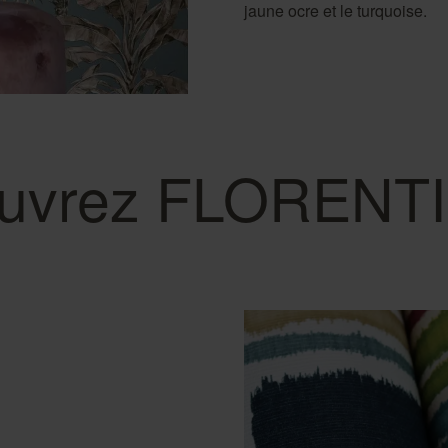
jaune ocre et le turquoise.
uvrez FLORENTIN