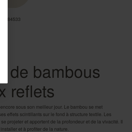
484533
êt de bambous
 reflets
 encore sous son meilleur jour. Le bambou se met
 effets scintillants sur le fond à structure textile. Les
e projeter et apportent de la profondeur et de la vivacité. Il
nstaller et à profiter de la nature.