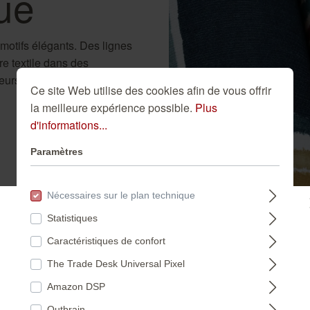
ue
 motifs élégants. Des lignes
re textile dans des
leurs ressemblent à des
Ce site Web utilise des cookies afin de vous offrir
la meilleure expérience possible.
Plus
d'informations...
Paramètres
Nécessaires sur le plan technique
Statistiques
Veuillez sélectionner un pays :
Caractéristiques de confort
The Trade Desk Universal Pixel
DEUTSCHLAND
Amazon DSP
Outbrain