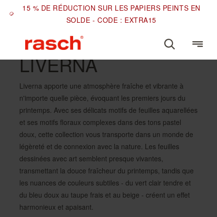
15 % DE RÉDUCTION SUR LES PAPIERS PEINTS EN
SOLDE - CODE : EXTRA15
LIVERNA
Liverna apporte une atmosphère fraîche et vibrante à
n'importe quelle pièce, évoquant les premiers jours du
printemps. Avec ses délicats motifs de feuilles aquarellées
et ses motifs floraux complexes dans des tons pastel
doux, cette collection vous transporte dans un monde de
légèreté et de connexion avec la nature. Les feuilles
dessinées avec art semblent presque vivantes,
transmettant la douce fraîcheur du printemps, tandis que
les nuances de couleurs subtiles - du vert clair tendre et
du bleu doux au taupe frais et au beige - créent un effet
harmonieux et apaisant.