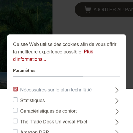
Golden Hour
Novella
Papier peint salle à
Papiers peints bleus
AJOUTER AU PA
manger
Papiers peints dorés
Papier peint salon
Papiers peints roses
Papiers peints verts
Ce site Web utilise des cookies afin de vous offrir
la meilleure expérience possible.
Plus
d'informations...
Paramètres
Nécessaires sur le plan technique
Statistiques
Veuillez sélectionner un pays :
Caractéristiques de confort
The Trade Desk Universal Pixel
DEUTSCHLAND
Amazon DSP