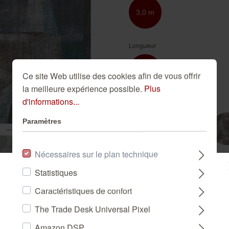
Golden Hour
Novella
Papier peint salle à
Papiers peints bleus
3,0 m
manger
Papiers peints dorés
Papier peint salon
Papiers peints roses
Longueur
Papiers peints verts
3,0 m
Ce site Web utilise des cookies afin de vous offrir
la meilleure expérience possible.
Plus
d'informations...
Variante de couleur
Paramètres
Nécessaires sur le plan technique
-
+
Statistiques
Veuillez sélectionner un pays :
Caractéristiques de confort
AJOUTER AU PA
The Trade Desk Universal Pixel
DEUTSCHLAND
Amazon DSP