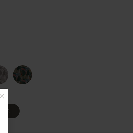
Country Living
Unitex
NIER