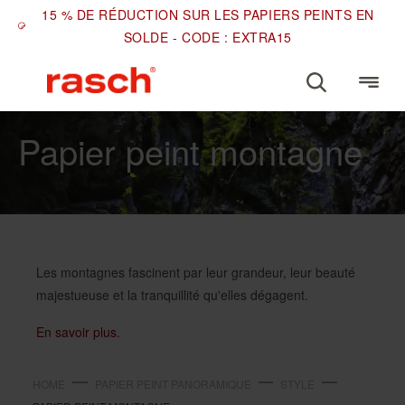
15 % DE RÉDUCTION SUR LES PAPIERS PEINTS EN
SOLDE - CODE : EXTRA15
STYLE
Papier peint montagne
Les montagnes fascinent par leur grandeur, leur beauté
majestueuse et la tranquillité qu'elles dégagent.
En savoir plus.
HOME
PAPIER PEINT PANORAMIQUE
STYLE