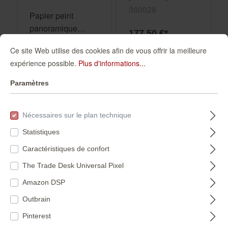
motif de forêt
360028
Papier peint
360028
panoramique
177,50 €*
Mountain Tops in
300027
(15,80 €* / m²)
Ce site Web utilise des cookies afin de vous offrir la meilleure
Orange |
expérience possible.
Plus d'informations...
129,00 €*
Roomblush -
RB353
(15,09 €* / m²)
Paramètres
Nécessaires sur le plan technique
Statistiques
Caractéristiques de confort
The Trade Desk Universal Pixel
Amazon DSP
Outbrain
Pinterest