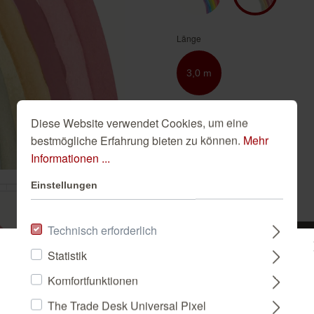
Golden Hour
Novella
Schwarze Tapeten
Tapete Beige
Länge
Türkise Tapeten
Weiße Tapeten
3,0 m
Breite
Diese Website verwendet Cookies, um eine
bestmögliche Erfahrung bieten zu können.
Mehr
2,5 m
Informationen ...
Einstellungen
-
+
Technisch erforderlich
IN DEN WAREN
Statistik
Bitte wählen Sie ein Land:
Komfortfunktionen
The Trade Desk Universal Pixel
DEUTSCHLAND