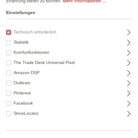
Erfahrung bieten zu können.
Mehr Informationen ...
Einstellungen
Technisch erforderlich
Statistik
Komfortfunktionen
The Trade Desk Universal Pixel
SCHÖNER
Amazon DSP
WOHNEN-
Kollektion
600988
Outbrain
Vliestapete
Mauer Vliestapete
Pinterest
36,95 €*
MARBLE in Grau
in Grau Unsere
Facebook
600988
(6,94 €* / m²)
Besten 2027
939330
StoreLocator
939330
Verfügbare Farben: