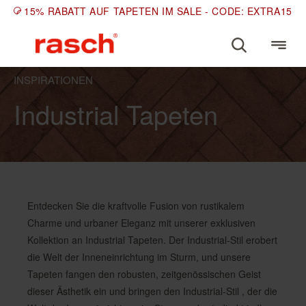
15% RABATT AUF TAPETEN IM SALE - CODE: EXTRA15
INSPIRATIONEN
Industrial Tapeten
Entdecken Sie die kraftvolle Fusion von rustikalem
Charme und urbaner Eleganz mit unserer exklusiven
Kollektion an Industrial Tapeten. Der Industrial-Stil erobert
die Welt der Inneneinrichtung im Sturm, und unsere
Tapeten fangen den robusten, zeitgenössischen Geist
dieser Ästhetik ein und bringen den Industrial-Stil , der die