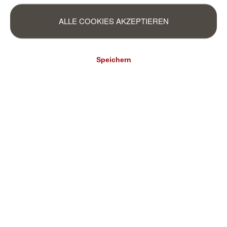
36,95 €*
(6,94 €* / m²)
ALLE COOKIES AKZEPTIEREN
Speichern
Selbstklebend
Selbstklebende
Tapete Betonoptik