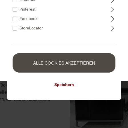
FRANCE
Pinterest
Facebook
NEDERLAND
StoreLocator
BELGIUM
löser
ALLE COOKIES AKZEPTIEREN
LUXEMBOURG
ieder ein absoluter
ücklicherweise ist das mit
Speichern
le Klinker-Look ist in
 Struktur zudem täuschend