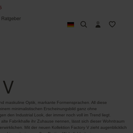
5
Ratgeber
Fototapete eigenes
Fototapete selbst
Back to Nature
Vliestapete kleben
Bambino XIX
Foto
gestalten
Composition
Concrete
Factory V
Factory VI
 V
Incanto
Indian Style
Lirico
Liverna
und maskuline Optik, markante Formensprachen. All diese
Roomblush
SCHÖNER WOHNEN-
einem minimalistischen Erscheinungsbild ganz ohne
Floral
Grafisch
Kollektion
en den Industrial Look, der immer noch voll im Trend liegt.
ne alte Fabrikhalle ihr Zuhause nennen, lässt sich dieser Wohntraum
Tropical House
Welcome Home
verwirklichen. Mit der neuen Kollektion Factory V zieht augenblicklich