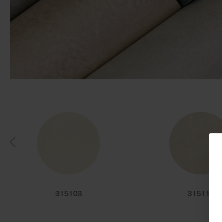
315103
315110