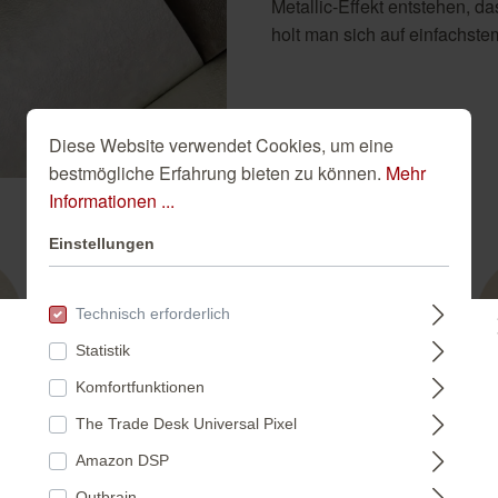
Metallic-Effekt entstehen, d
holt man sich auf einfachst
Diese Website verwendet Cookies, um eine
bestmögliche Erfahrung bieten zu können.
Mehr
Informationen ...
Einstellungen
Technisch erforderlich
Statistik
Bitte wählen Sie ein Land:
Komfortfunktionen
The Trade Desk Universal Pixel
DEUTSCHLAND
315127
Amazon DSP
Outbrain