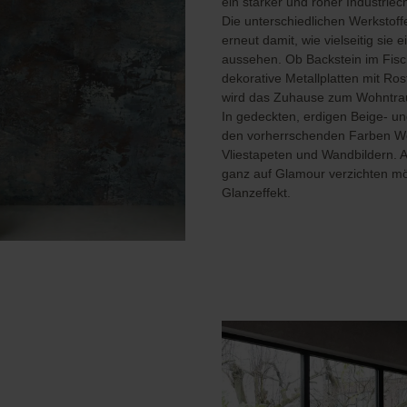
ein starker und roher Industriec
Golden Hour
Novella
Fototapete
Schwarze Tapeten
Die unterschiedlichen Werkstof
Wohnzimmer
erneut damit, wie vielseitig si
Tapete Beige
aussehen. Ob Backstein im Fisc
Türkise Tapeten
dekorative Metallplatten mit Ro
Weiße Tapeten
wird das Zuhause zum Wohntrau
In gedeckten, erdigen Beige- u
den vorherrschenden Farben Wei
Vliestapeten und Wandbildern. A
ganz auf Glamour verzichten mö
Glanzeffekt.