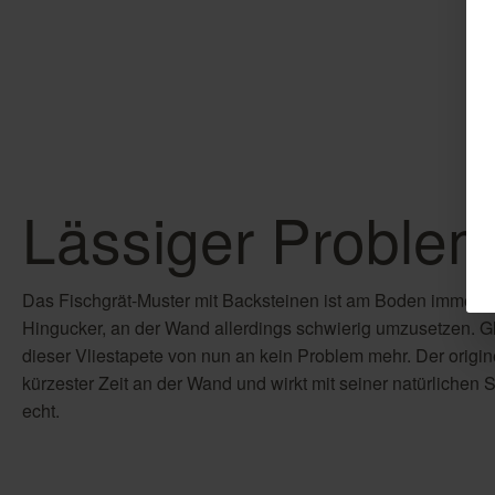
Lässiger Problem
Das Fischgrät-Muster mit Backsteinen ist am Boden immer w
Hingucker, an der Wand allerdings schwierig umzusetzen. Gl
dieser Vliestapete von nun an kein Problem mehr. Der originel
kürzester Zeit an der Wand und wirkt mit seiner natürlichen
echt.