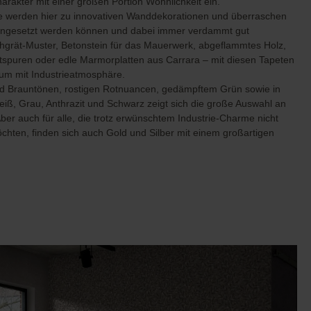
harakter mit einer großen Portion Wohnlichkeit ein.
Country Living
Unitex
fe werden hier zu innovativen Wanddekorationen und überraschen
e eingesetzt werden können und dabei immer verdammt gut
hgrät-Muster, Betonstein für das Mauerwerk, abgeflammtes Holz,
stspuren oder edle Marmorplatten aus Carrara – mit diesen Tapeten
m mit Industrieatmosphäre.
nd Brauntönen, rostigen Rotnuancen, gedämpftem Grün sowie in
ß, Grau, Anthrazit und Schwarz zeigt sich die große Auswahl an
ber auch für alle, die trotz erwünschtem Industrie-Charme nicht
chten, finden sich auch Gold und Silber mit einem großartigen