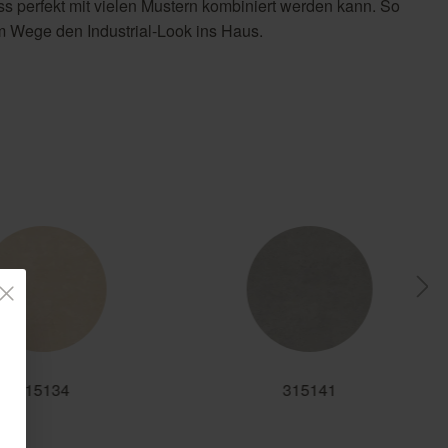
ass perfekt mit vielen Mustern kombiniert werden kann. So
em Wege den Industrial-Look ins Haus.
315134
315141