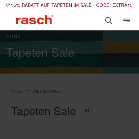
15% RABATT AUF TAPETEN IM SALE - CODE: EXTRA15
HOME
Tapeten Sale
HOME
TAPETEN SALE
Tapeten Sale
94