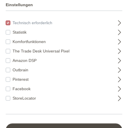
Einstellungen
Technisch erforderlich
Statistik
Komfortfunktionen
The Trade Desk Universal Pixel
Amazon DSP
Outbrain
Pinterest
Facebook
StoreLocator
Papiertapete
Steinoptik 226744
Strukturiert
226744
Vliestapete in
Verfügbare Farben:
Gelb-Ocker dunkel
633153