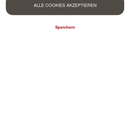
Selection 633153
ALLE COOKIES AKZEPTIEREN
14,99 €*
9,95 €*
(2,81 €* / m²)
(1,87 €* / m²)
Speichern