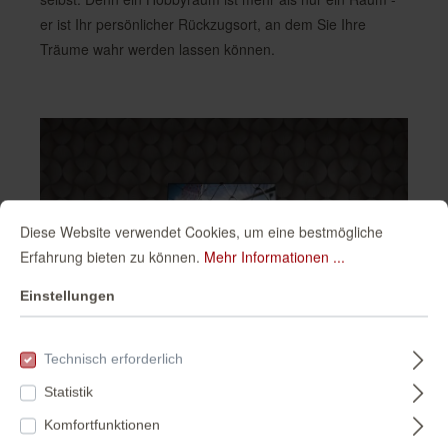
er ist Ihr persönlicher Rückzugsort, an dem Sie Ihre
Träume wahr werden lassen können.
Diese Website verwendet Cookies, um eine bestmögliche
Erfahrung bieten zu können.
Mehr Informationen ...
Einstellungen
Fernsehzimmer
Technisch erforderlich
Statistik
Dein Fernsehzimmer ist ein Ort der Entspannung und
Komfortfunktionen
Unterhaltung.
Mit der richtigen Wandgestaltung kannst du