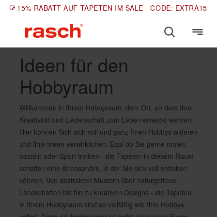
15% RABATT AUF TAPETEN IM SALE - CODE: EXTRA15
Ideen für den
Hobbyraum
Willkommen in Ihrem Hobbyraum, dem Ort, an dem Ihre
Kreativität und Leidenschaft zum Leben erweckt werden.
Hier können Sich sich voll und ganz Ihren Hobbys widmen
und Ihre Ideen verwirklichen. Egal ob Sie gerne malen,
basteln oder Sport treiben - die Tapeten in diesem Raum
schaffen eine Atmosphäre, in der Sie sich voll entfalten
können. Von abstrakten Mustern über naturgetreue
Landschaften bis hin zu kreativen Designs - die Tapeten
in Ihrem Hobbyraum sind so vielfältig wie Ihre Hobbys
selbst. Denn ein Hobbyraum ist mehr als nur ein Raum -