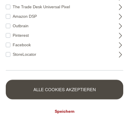
The Trade Desk Universal Pixel
Amazon DSP
Kommentar
Outbrain
Pinterest
Facebook
StoreLocator
Datenschutz
Datenschutzbestimmungen
Ich habe die
zur Kenntnis
AGB
genommen und die
gelesen und bin mit ihnen
einverstanden.
ALLE COOKIES AKZEPTIEREN
Wir nutzen Ihre E-Mail-Adresse neben der Vertragsabwicklung,
um Sie per E-Mail über ähnliche Waren zu informieren. Dieser
Verarbeitung Ihrer personenbezogenen Daten zur
Direktwerbung können Sie jederzeit widersprechen, ohne dass
Speichern
Ihnen dabei andere als die Übermittlungskosten nach den
Basistarifen entstehen. Die Verarbeitung Ihrer Daten erfolgt