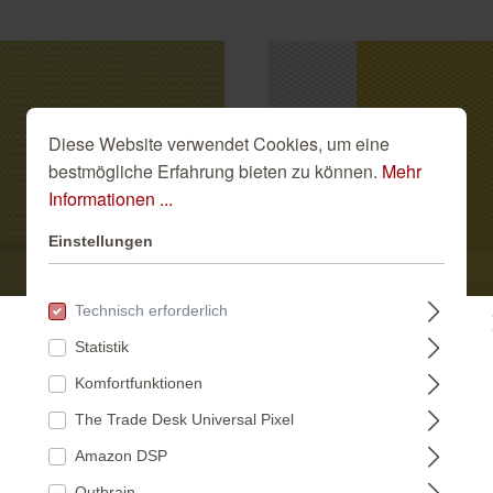
Diese Website verwendet Cookies, um eine
bestmögliche Erfahrung bieten zu können.
Mehr
Informationen ...
Einstellungen
Technisch erforderlich
Statistik
Bitte wählen Sie ein Land:
Komfortfunktionen
The Trade Desk Universal Pixel
DEUTSCHLAND
Amazon DSP
Outbrain