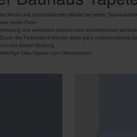
Golden Hour
Novella
Fototapete
Schwarze Tapeten
Wohnzimmer
der feinen und zurückhaltenden Muster der ersten Tapetenkollekt
Tapete Beige
einer neuen Form.
Türkise Tapeten
 Anmutung und verkörpern dadurch eine architektonisch wertvoll
Weiße Tapeten
. Durch den Farbanstrich können dabei ganz unterschiedliche op
 Raum und dessen Nutzung.
ochwertige Vlies-Tapeten zum Überstreichen.