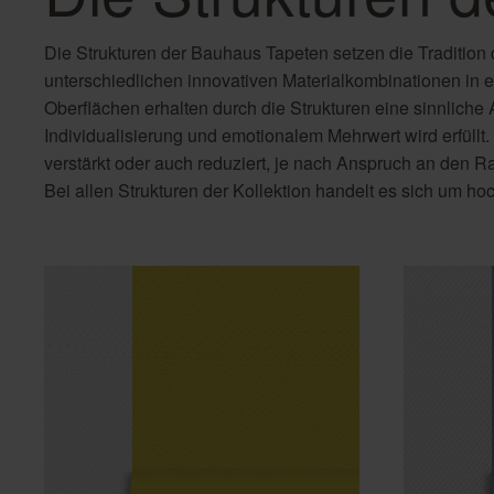
VFL Osnabrück
Ancona
Regenbogen Tapete
Fototapete Mandala
Vlies Fototapete
Die Strukturen der Bauhaus Tapeten setzen die Tradition 
Retrotapeten
Fototapete Marmor
Wandbild Tapete
unterschiedlichen innovativen Materialkombinationen in 
Steinoptik
Fototapete Meer
Oberflächen erhalten durch die Strukturen eine sinnliche
Streifentapeten
Fototapete Meerblick
Individualisierung und emotionalem Mehrwert wird erfüllt
Tapete Landhausstil
Fototapete Palmen
verstärkt oder auch reduziert, je nach Anspruch an den
Tapete mit Ornamenten
Fototapete Pusteblume
Bei allen Strukturen der Kollektion handelt es sich um h
Vintage Tapete
Fototapete Steinoptik
Industrial
Uni
Fototapete Steinwand
Fototapete Strand
Fototapete Tiere
Fototapete Urwald
Fototapete Wald
Fototapete Wald Nebel
Fototapete Weltkarte
Fußball Fototapete