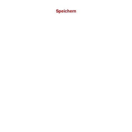
Speichern
Bitte wählen Sie ein Land: