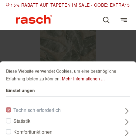
15% RABATT AUF TAPETEN IM SALE - CODE: EXTRA15
Diese Website verwendet Cookies, um eine bestmögliche
Erfahrung bieten zu können.
Mehr Informationen ...
Einstellungen
HOME
INSPIRATIONEN
BOTANICAL
Technisch erforderlich
Cuba 371727 DIN A4
Statistik
1,80 €
inkl. MwSt. zzgl.
Versandkosten
Komfortfunktionen