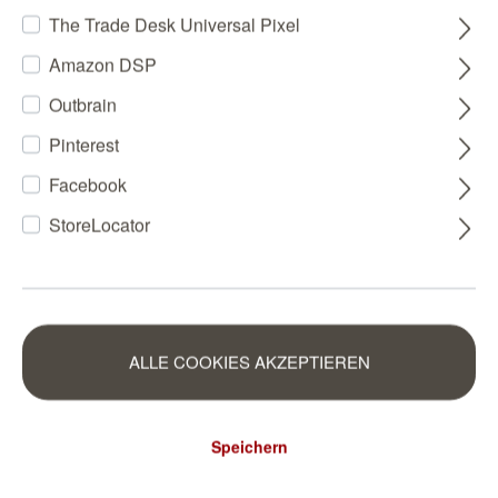
Sofort verfügbar, Lieferzeit 2-5 Tage
The Trade Desk Universal Pixel
ZU JEDER TAPETEN-BESTELLUNG: 1 X TAPETENKLEISTER GRATIS
Amazon DSP
-
+
Outbrain
Pinterest
IN DEN WARENKORB
Facebook
StoreLocator
BESCHREIBUNG
EIGENSCHAFTEN
ALLE COOKIES AKZEPTIEREN
Cuba 371727 DIN A4
Speichern