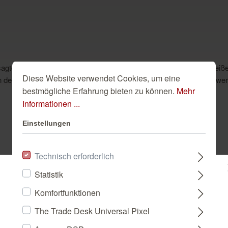
agten Bergen und hellblauen Vögeln in ihr Zimmer. Erdtöne auf weißem
Diese Website verwendet Cookies, um eine
on der Ober- und Unterseite können maximal 15 cm abgeschnitten wer
bestmögliche Erfahrung bieten zu können.
Mehr
Informationen ...
Einstellungen
Ähnliche Tapeten
Technisch erforderlich
Statistik
Bitte wählen Sie ein Land:
Komfortfunktionen
The Trade Desk Universal Pixel
DEUTSCHLAND