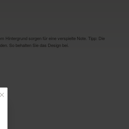
 Hintergrund sorgen für eine verspielte Note. Tipp: Die
den. So behalten Sie das Design bei.