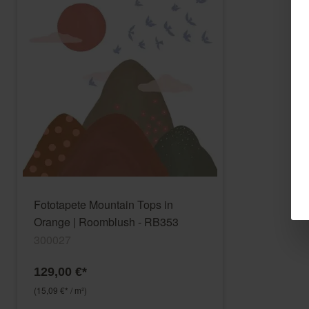
Fototapete Mountain Tops in
Orange | Roomblush - RB353
300027
129,00 €*
(15,09 €* / m²)