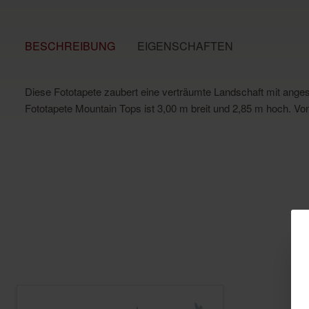
BESCHREIBUNG
EIGENSCHAFTEN
Diese Fototapete zaubert eine verträumte Landschaft mit anges
Fototapete Mountain Tops ist 3,00 m breit und 2,85 m hoch. V