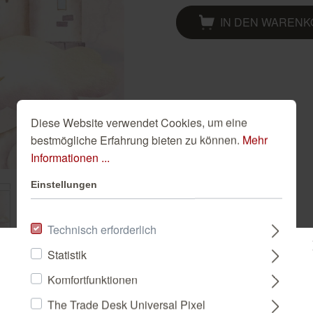
Golden Hour
Novella
Schwarze Tapeten
IN DEN WAREN
Tapete Beige
Türkise Tapeten
Weiße Tapeten
Diese Website verwendet Cookies, um eine
bestmögliche Erfahrung bieten zu können.
Mehr
Informationen ...
Einstellungen
Technisch erforderlich
Statistik
Bitte wählen Sie ein Land:
Komfortfunktionen
The Trade Desk Universal Pixel
DEUTSCHLAND