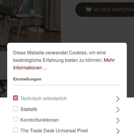
Golden Hour
Novella
Schwarze Tapeten
IN DEN WAREN
Tapete Beige
Türkise Tapeten
Weiße Tapeten
Diese Website verwendet Cookies, um eine
bestmögliche Erfahrung bieten zu können.
Mehr
Informationen ...
Einstellungen
Technisch erforderlich
Statistik
Bitte wählen Sie ein Land:
Komfortfunktionen
The Trade Desk Universal Pixel
DEUTSCHLAND