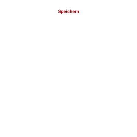
Speichern
Bitte wählen Sie ein Land: