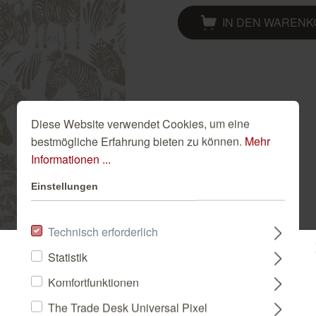
Golden Hour
Novella
Schwarze Tapeten
IN DEN WAREN
Tapete Beige
Türkise Tapeten
Weiße Tapeten
Diese Website verwendet Cookies, um eine
bestmögliche Erfahrung bieten zu können.
Mehr
Informationen ...
Einstellungen
Technisch erforderlich
Statistik
Bitte wählen Sie ein Land:
Komfortfunktionen
The Trade Desk Universal Pixel
DEUTSCHLAND