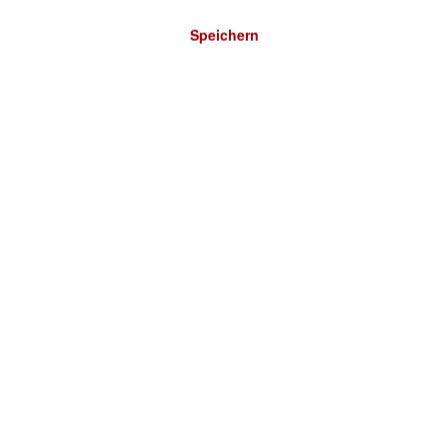
Speichern
Bitte wählen Sie ein Land: