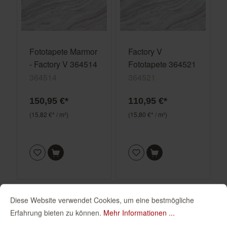
Fototapete Marmor
Factory V
- Factory V 364514
Fototapete 364521
364514
364521
150,95 €*
110,95 €*
(15,82 €* / m²)
(15,80 €* / m²)
Diese Website verwendet Cookies, um eine bestmögliche
Erfahrung bieten zu können.
Mehr Informationen ...