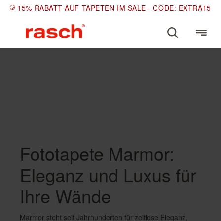
15% RABATT AUF TAPETEN IM SALE - CODE: EXTRA15
MOTIV
Fototapete Marmor
Fototapete Marmor:
Eleganz und Luxus für
Ihre Wände
Marmor steht seit Jahrhunderten für zeitlose Eleganz,