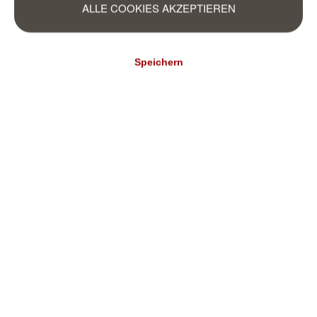
ALLE COOKIES AKZEPTIEREN
Speichern
Factory V
Factory V
Fototapete 364569
Fototapete 364545
364569
364545
110,95 €*
110,95 €*
(15,80 €* / m²)
(15,80 €* / m²)