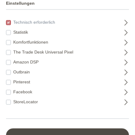
Einstellungen
Technisch erforderlich
Statistik
Fototapete
Factory V
Komfortfunktionen
Naturstein in Blau-
Fototapete 364613
The Trade Desk Universal Pixel
Beige - Factory VI
368086
364613
Amazon DSP
368086
49,95 €*
150,95 €*
Outbrain
(11,22 €* / m²)
(15,82 €* / m²)
Pinterest
Facebook
StoreLocator