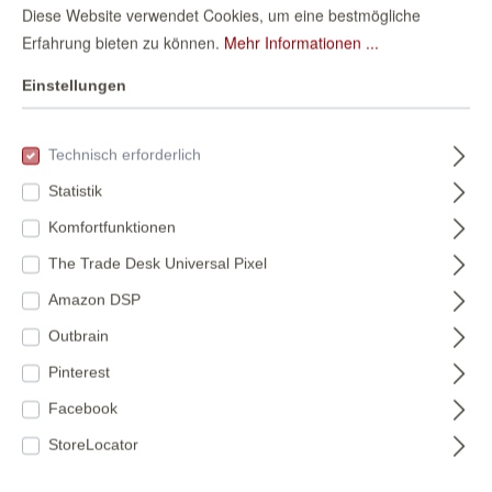
Diese Website verwendet Cookies, um eine bestmögliche
Erfahrung bieten zu können.
Mehr Informationen ...
Kinderzimmertapet
Fototapete
e mit Weltkarte
Kinderzimmer mit
Einstellungen
Fototapete 360004
Weltkarte - Onszelf
360004
557749
Stories 557749
Technisch erforderlich
155,50 €*
88,50 €*
Statistik
(15,82 €* / m²)
(15,80 €* / m²)
Komfortfunktionen
The Trade Desk Universal Pixel
Amazon DSP
Outbrain
Pinterest
Facebook
StoreLocator