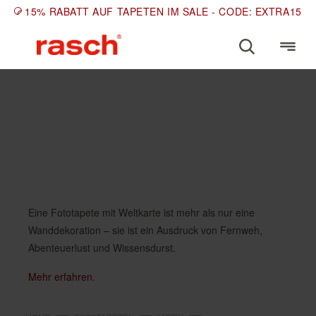
15% RABATT AUF TAPETEN IM SALE - CODE: EXTRA15
MOTIV
Fototapete Weltkarte
Eine Fototapete mit Weltkarte ist mehr als nur eine
Wanddekoration – sie ist ein Ausdruck von Fernweh,
Abenteuerlust und Wissensdurst.
Mehr erfahren.