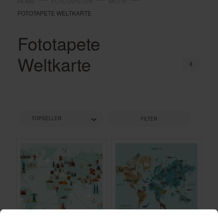
HOME
FOTOTAPETEN
MOTIV
FOTOTAPETE WELTKARTE
Fototapete
Weltkarte
4
FILTER