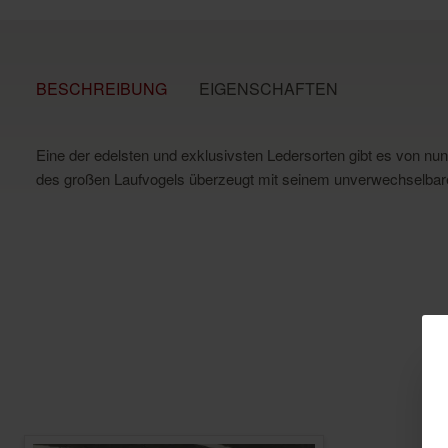
BESCHREIBUNG
EIGENSCHAFTEN
Eine der edelsten und exklusivsten Ledersorten gibt es von nun
des großen Laufvogels überzeugt mit seinem unverwechselbaren