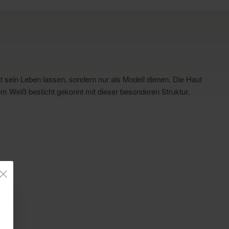
t sein Leben lassen, sondern nur als Modell dienen. Die Haut
m Weiß besticht gekonnt mit dieser besonderen Struktur.