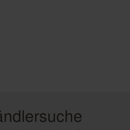
e
ndlersuche