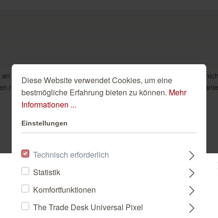
 an auch für die Wand. Das Beste daran: der Strauß musst dafür nich
Diese Website verwendet Cookies, um eine
 noppenartigen Gesamtbild. Und auch diese Vliestapete in elegante
bestmögliche Erfahrung bieten zu können.
Mehr
Informationen ...
Einstellungen
Dazu passend
Technisch erforderlich
Statistik
Bitte wählen Sie ein Land:
Komfortfunktionen
The Trade Desk Universal Pixel
DEUTSCHLAND