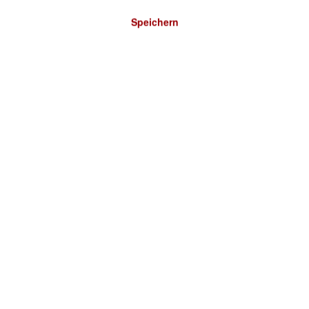
Speichern
Bitte wählen Sie ein Land: