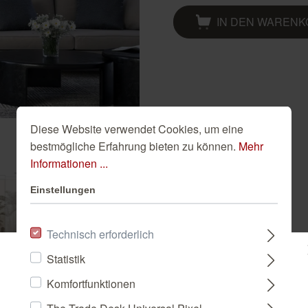
Golden Hour
Novella
Schwarze Tapeten
IN DEN WAREN
Tapete Beige
Türkise Tapeten
Weiße Tapeten
Diese Website verwendet Cookies, um eine
bestmögliche Erfahrung bieten zu können.
Mehr
Informationen ...
Einstellungen
Technisch erforderlich
Statistik
Bitte wählen Sie ein Land:
Komfortfunktionen
The Trade Desk Universal Pixel