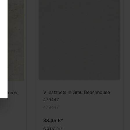
Vliestapete in Grau Beachhouse
 Textures
479447
479447
33,45 €*
(6,28 €* / m²)