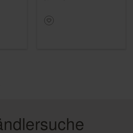
e
ndlersuche