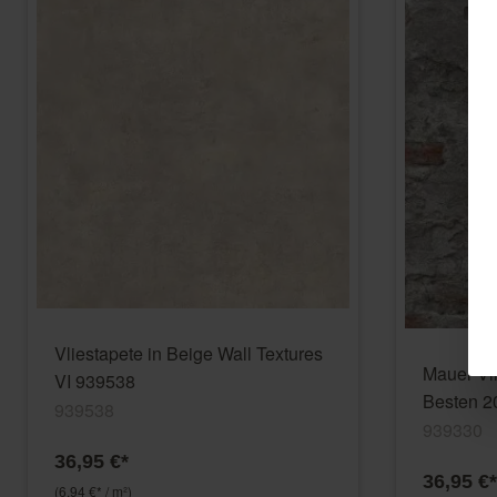
Vliestapete in Beige Wall Textures
Mauer Vl
VI 939538
Besten 2
939538
939330
36,95 €*
36,95 €*
(6,94 €* / m²)