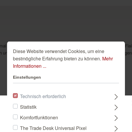
 einmal zu Wort kommen und Räumen ein unvergleichliches Factory-Flair
Diese Website verwendet Cookies, um eine
h und echt, dass man am liebsten mit der Hand über die rauen Fugen
bestmögliche Erfahrung bieten zu können.
Mehr
Informationen ...
Einstellungen
Dazu passend
Technisch erforderlich
Statistik
Bitte wählen Sie ein Land:
Komfortfunktionen
The Trade Desk Universal Pixel
DEUTSCHLAND