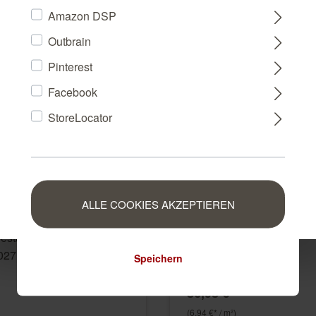
Amazon DSP
Outbrain
FRANCE
Pinterest
Facebook
NEDERLAND
StoreLocator
BELGIUM
LUXEMBOURG
ALLE COOKIES AKZEPTIEREN
Vliestapete in Beige Wall
iestapete in Grau Unsere
VI 939514
027 939330
Speichern
939514
36,95 €*
(6,94 €* / m²)