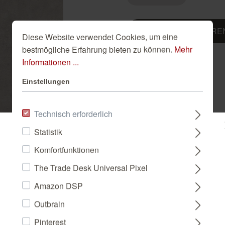
Golden Hour
Novella
Schwarze Tapeten
Tapete Beige
IN DEN WAR
Diese Website verwendet Cookies, um eine
Türkise Tapeten
bestmögliche Erfahrung bieten zu können.
Mehr
Weiße Tapeten
Informationen ...
Einstellungen
Technisch erforderlich
Statistik
Bitte wählen Sie ein Land:
Komfortfunktionen
The Trade Desk Universal Pixel
DEUTSCHLAND
Amazon DSP
Heavy Metal nicht fehlen. Hier in einem Hellgrau mit Washed-Effekt 
ben entschieden werden. In jedem Fall wird es ordentlich rocken.
Outbrain
FRANCE
Pinterest