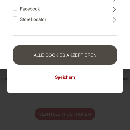
Facebook
NEDERLAND
StoreLocator
aschplatz 1, 49565 Bramsche, Germany, contact: info@rasch.d
BELGIUM
LUXEMBOURG
ice
Hä
ALLE COOKIES AKZEPTIEREN
Speichern
 gerne zur Verfügung.
Rasch bei Ihnen
VERTRAG WIDERRUFEN