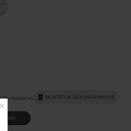
Country Living
Unitex
MUSTER IN DEN WARENKORB
Rollen brauche ich?
ENKORB