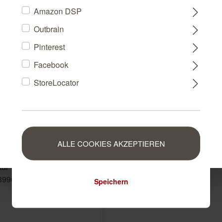
Amazon DSP
Outbrain
FRANCE
Pinterest
Facebook
NEDERLAND
StoreLocator
BELGIUM
LUXEMBOURG
ALLE COOKIES AKZEPTIEREN
tur Vliestapete in Weiß
 899023
Speichern