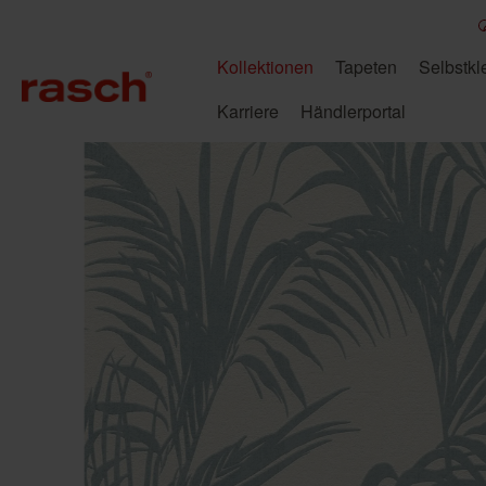
Kollektionen
Tapeten
Selbstk
Karriere
Händlerportal
Stil
Motiv
Duales Studium bei
Tapetenarten
Stil
Niedersachsen
African Queen III
Fototapete anbringen
Alghero
Tapete entfernen
Rasch
Technikum
Bauhaus Tapete
Außergewöhnliche
Fototapete Baum
Beachhouse
Makulaturtapeten
Fototapete Aquarell
Tapeten
Duales Studium
Fototapete Berge
Malervlies Tapete
Fototapete Industrial
Country Charme
Curiosity
Mechatronik
Barocktapeten
Fototapete Birkenwald
Papiertapeten
Fototapete Jungs
Duales Studium
Farm Living
Florentine III
Betonoptik
Fototapete Blumen
Strong & Resistant
Fototapete Modern
Wirtschaftsingenieurwe
Blumentapeten
Fototapete
Vinyl Tapete
Fototapete Natur
Kalahari
Kids World
sen
Dschungeltapeten
Blumenwiese
Vliestapeten
Fototapete Schwarz-
Noble Zen
Paraiso
Holzoptik
Fototapete Blätter
Weiß
Überstreichbare
Botanical
Classic-Chic
Marmor Tapete
Fototapete Dschungel
Tapeten
Fototapeten für Kinder
Mustertapeten
Fototapete Landschaft
Vlies Fototapete
Moderne Tapete
Sky Lounge
Stories
Putzoptik
Fototapete Mandala