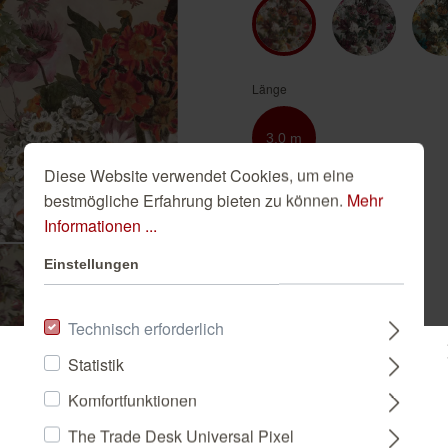
Golden Hour
Novella
Schwarze Tapeten
Tapete Beige
Türkise Tapeten
Länge
Weiße Tapeten
3,0 m
Diese Website verwendet Cookies, um eine
bestmögliche Erfahrung bieten zu können.
Mehr
Breite
Informationen ...
2,25 m
Einstellungen
-
+
Technisch erforderlich
Statistik
IN DEN WAREN
Bitte wählen Sie ein Land:
Komfortfunktionen
The Trade Desk Universal Pixel
DEUTSCHLAND