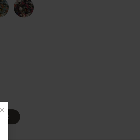
Country Living
Unitex
KORB