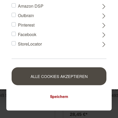
Amazon DSP
Outbrain
FRANCE
Pinterest
Facebook
NEDERLAND
StoreLocator
BELGIUM
LUXEMBOURG
ALLE COOKIES AKZEPTIEREN
iestapete in Weiß-
Putzoptik Vliestapete in G
ß Selection 653618
Betongrau Selection 649
Speichern
649321
28,45 €*