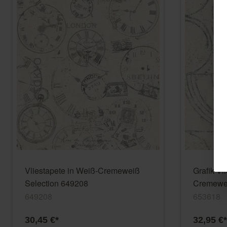
Vliestapete in Weiß-Cremeweiß
Grafik Vl
Selection 649208
Cremewei
649208
653618
30,45 €*
32,95 €*