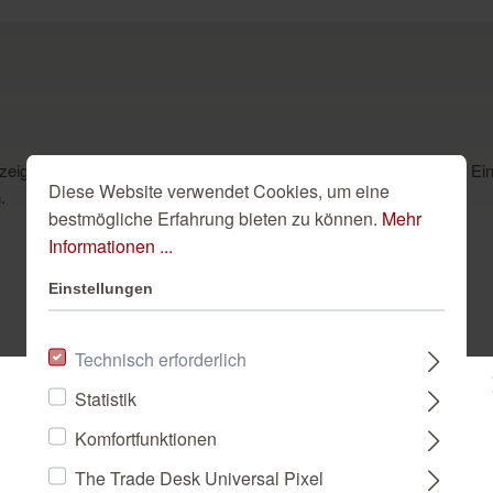
t uns spätestens auf den zweiten Blick was alles in ihr steckt. Ein
Diese Website verwendet Cookies, um eine
.
bestmögliche Erfahrung bieten zu können.
Mehr
Informationen ...
Einstellungen
Dazu passend
Technisch erforderlich
Statistik
Bitte wählen Sie ein Land:
Komfortfunktionen
The Trade Desk Universal Pixel
DEUTSCHLAND