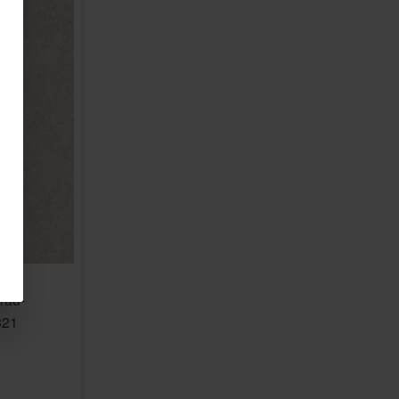
rau-
321