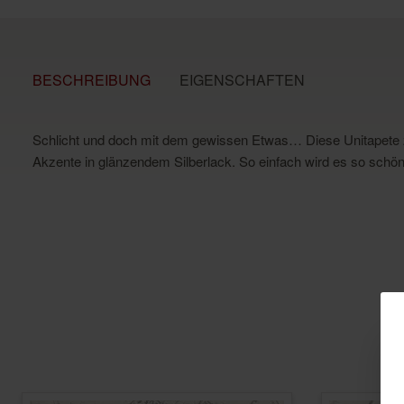
BESCHREIBUNG
EIGENSCHAFTEN
Schlicht und doch mit dem gewissen Etwas… Diese Unitapete zeig
Akzente in glänzendem Silberlack. So einfach wird es so schön