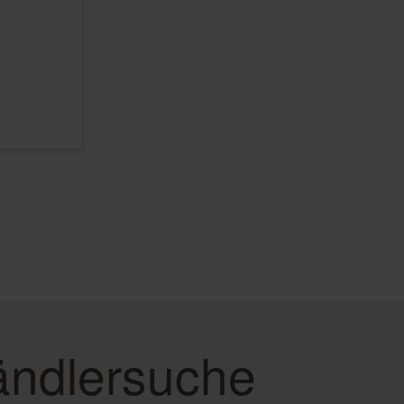
e
ndlersuche