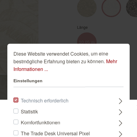
Golden Hour
Novella
Schwarze Tapeten
Tapete Beige
Türkise Tapeten
Länge
Weiße Tapeten
10,05 m
Diese Website verwendet Cookies, um eine
bestmögliche Erfahrung bieten zu können.
Mehr
Breite
Informationen ...
0,53 m
Einstellungen
Technisch erforderlich
Statistik
Bitte wählen Sie ein Land:
Komfortfunktionen
The Trade Desk Universal Pixel
DEUTSCHLAND