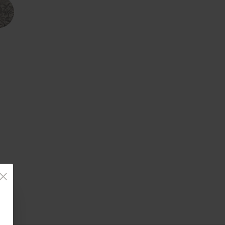
Country Living
Unitex