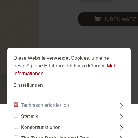
Golden Hour
Novella
Schwarze Tapeten
Tapete Beige
IN DEN WAR
Türkise Tapeten
Weiße Tapeten
Diese Website verwendet Cookies, um eine
bestmögliche Erfahrung bieten zu können.
Mehr
Informationen ...
Einstellungen
Technisch erforderlich
Statistik
Bitte wählen Sie ein Land:
Komfortfunktionen
The Trade Desk Universal Pixel