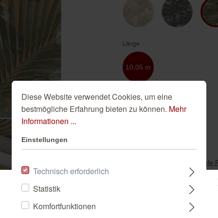
Golden Hour
Novella
Schwarze Tapeten
Tapete Beige
Türkise Tapeten
Länge
Weiße Tapeten
10,05 m
Diese Website verwendet Cookies, um eine
Breite
bestmögliche Erfahrung bieten zu können.
Mehr
Informationen ...
0,53 m
Einstellungen
-
+
Wie viele 
Technisch erforderlich
Statistik
IN DEN WAR
Bitte wählen Sie ein Land:
Komfortfunktionen