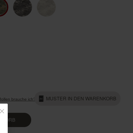
Country Living
Unitex
MUSTER IN DEN WARENKORB
Rollen brauche ich?
ENKORB