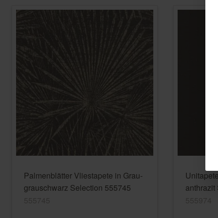
Palmenblätter Vliestapete in Grau-
Unitapete
grauschwarz Selection 555745
anthrazit
555745
555974