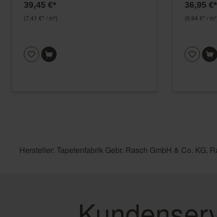
39,45 €*
36,95 €*
(7,41 €* / m²)
(6,94 €* / m²
Hersteller: Tapetenfabrik Gebr. Rasch GmbH & Co. KG, R
Kundenserv