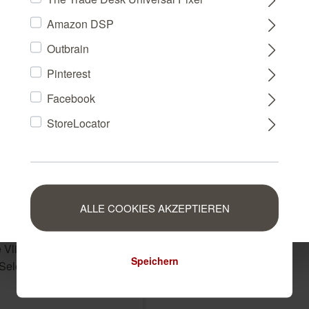
DEUTSCHLAND
Amazon DSP
Outbrain
FRANCE
Pinterest
Facebook
NEDERLAND
StoreLocator
BELGIUM
LUXEMBOURG
ALLE COOKIES AKZEPTIEREN
 Vliestapete in Schwarz-
Speichern
 Selection 555974