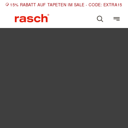
15% RABATT AUF TAPETEN IM SALE - CODE: EXTRA15