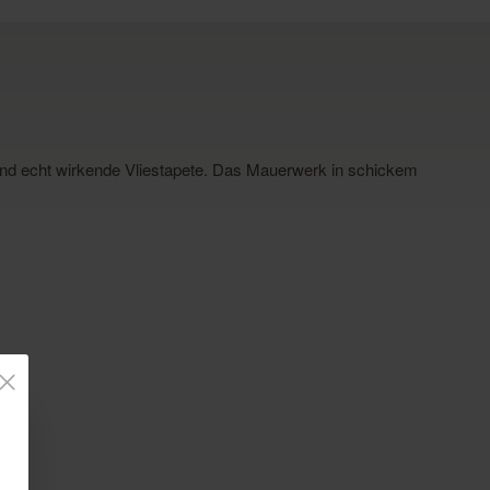
hend echt wirkende Vliestapete. Das Mauerwerk in schickem