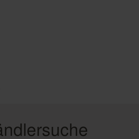
e
ndlersuche