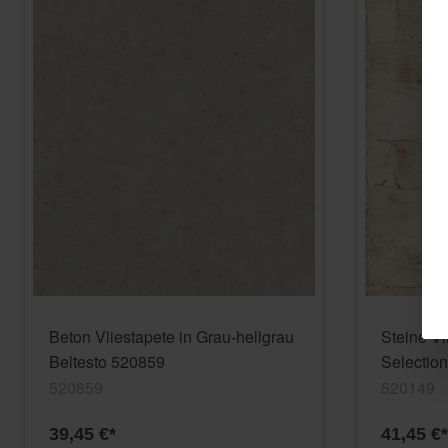
Beton Vliestapete in Grau-hellgrau
Steine Vl
Beltesto 520859
Selectio
520859
520149
39,45 €*
41,45 €*