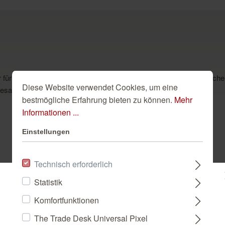
für einen natürlich-coolen Industrie-Look, sondern nur diese täusc
Diese Website verwendet Cookies, um eine
sagten Trend mit einer lebendigen Haptik an die Wand.
bestmögliche Erfahrung bieten zu können.
Mehr
Informationen ...
Einstellungen
Dazu passend
Technisch erforderlich
Statistik
Bitte wählen Sie ein Land:
Komfortfunktionen
The Trade Desk Universal Pixel
DEUTSCHLAND