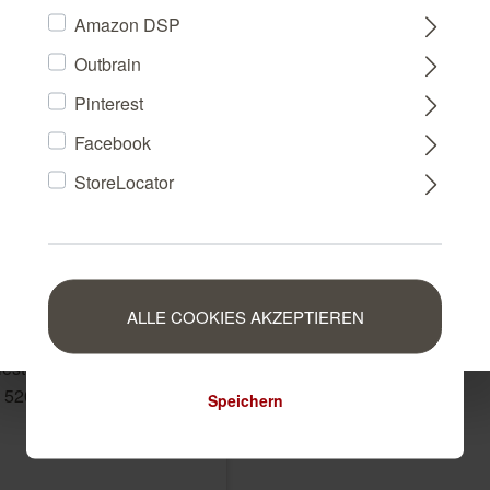
Amazon DSP
Outbrain
FRANCE
Pinterest
Facebook
NEDERLAND
StoreLocator
BELGIUM
LUXEMBOURG
ALLE COOKIES AKZEPTIEREN
iestapete in Rot-Terra
n 520149
Speichern