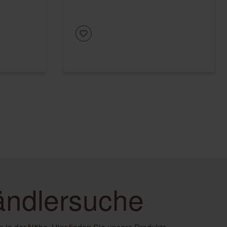
e
ndlersuche