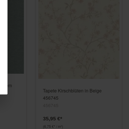
 hellem
Tapete Kirschblüten in Beige
456745
456745
35,95 €*
(6,75 €* / m²)