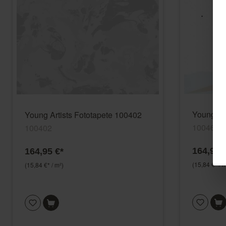
Young Ar
Young Artists Fototapete 100402
100464
100402
164,95 
164,95 €*
(15,84 €* / m
(15,84 €* / m²)