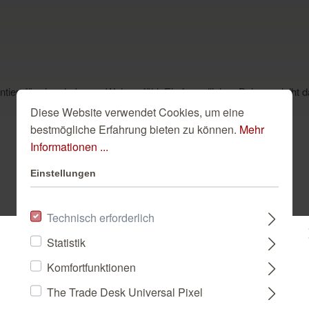
arantiert für ein erhabenes Wohngefühl. Ein freundliches Beige verleih
Diese Website verwendet Cookies, um eine
bestmögliche Erfahrung bieten zu können.
Mehr
Informationen ...
Einstellungen
Dazu passend
Technisch erforderlich
Statistik
Bitte wählen Sie ein Land:
Komfortfunktionen
The Trade Desk Universal Pixel
DEUTSCHLAND