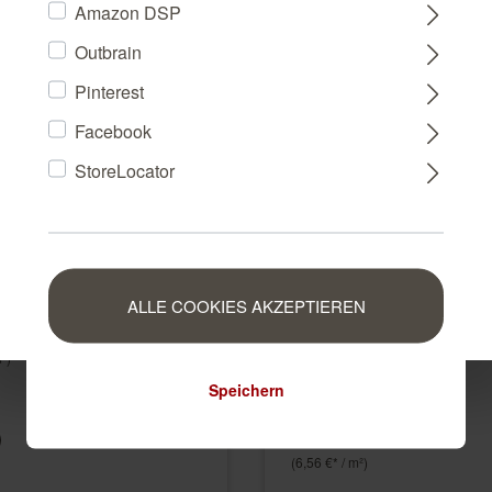
Amazon DSP
Outbrain
FRANCE
Pinterest
Facebook
NEDERLAND
StoreLocator
BELGIUM
tists Fototapete 100464
LUXEMBOURG
ALLE COOKIES AKZEPTIEREN
Textiloptik Vliestapete in
€*
Petrol 449846
²)
449846
Speichern
34,95 €*
(6,56 €* / m²)