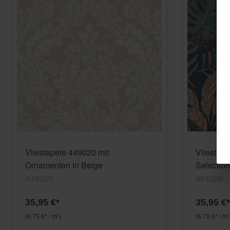
Vliestapete 449020 mit
Vliestape
Ornamenten in Beige
Selection
449020
464306
35,95 €*
35,95 €*
(6,75 €* / m²)
(6,75 €* / m²