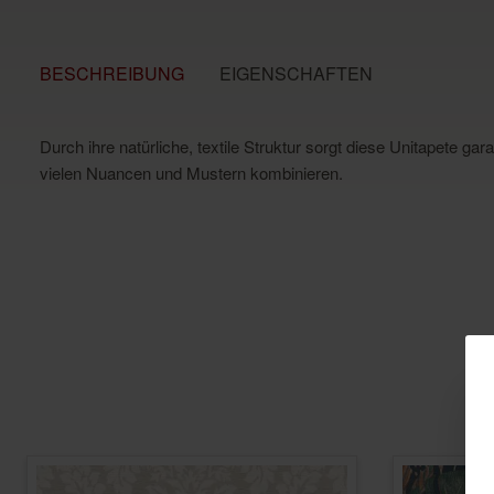
BESCHREIBUNG
EIGENSCHAFTEN
Durch ihre natürliche, textile Struktur sorgt diese Unitapete 
vielen Nuancen und Mustern kombinieren.