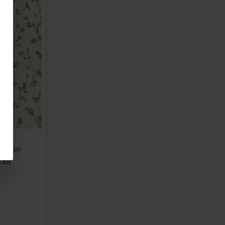
elgrün
6148