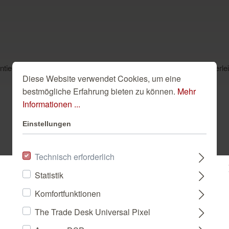
garantiert für ein erhabenes Wohngefühl. Ein vornehmes Braungrau ver
Diese Website verwendet Cookies, um eine
bestmögliche Erfahrung bieten zu können.
Mehr
Informationen ...
Einstellungen
Dazu passend
Technisch erforderlich
Statistik
Bitte wählen Sie ein Land:
Komfortfunktionen
The Trade Desk Universal Pixel
DEUTSCHLAND