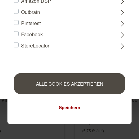
Amazon DSP
Outbrain
FRANCE
Pinterest
Facebook
NEDERLAND
StoreLocator
BELGIUM
LUXEMBOURG
ALLE COOKIES AKZEPTIEREN
te in Blau-Nachtblau
Vliestapete in Grün-Dunk
 Vinyl/Vlies 464306
Selection Vinyl/Vlies 48
Speichern
486148
35,95 €*
)
(6,75 €* / m²)