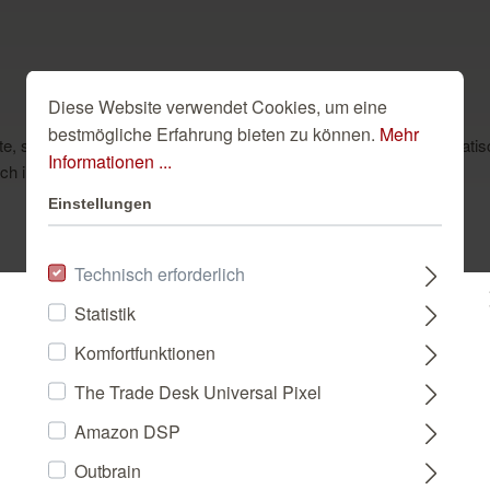
Diese Website verwendet Cookies, um eine
bestmögliche Erfahrung bieten zu können.
Mehr
etzt auf Stoffoptiken. Der Effekt: Natürlich, wohnlich, charismatisch
Informationen ...
ich in jedem Raum.
Einstellungen
Technisch erforderlich
Statistik
Dazu passend
Bitte wählen Sie ein Land:
Komfortfunktionen
The Trade Desk Universal Pixel
DEUTSCHLAND
Amazon DSP
Outbrain
FRANCE