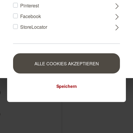
Pinterest
Facebook
NEDERLAND
StoreLocator
BELGIUM
iche Vliestapete in Türkis-
LUXEMBOURG
s Selection doppeltbreit
ALLE COOKIES AKZEPTIEREN
Speichern
)