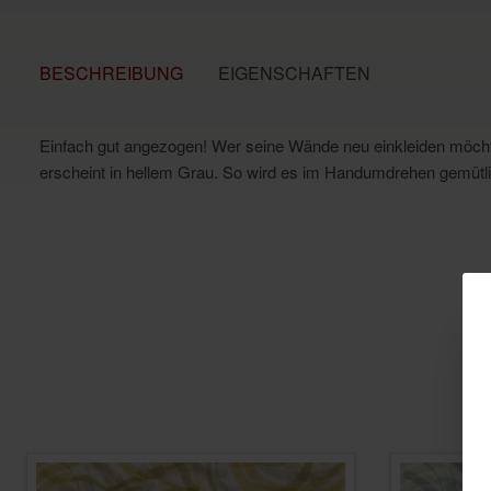
BESCHREIBUNG
EIGENSCHAFTEN
Einfach gut angezogen! Wer seine Wände neu einkleiden möchte, s
erscheint in hellem Grau. So wird es im Handumdrehen gemütl