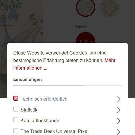
Golden Hour
Novella
Schwarze Tapeten
Tapete Beige
Türkise Tapeten
Länge
Weiße Tapeten
10,05 m
Diese Website verwendet Cookies, um eine
bestmögliche Erfahrung bieten zu können.
Mehr
Breite
Informationen ...
0,53 m
Einstellungen
Technisch erforderlich
-
+
Wie viele 
Statistik
Bitte wählen Sie ein Land:
Komfortfunktionen
IN DEN WAR
The Trade Desk Universal Pixel
DEUTSCHLAND