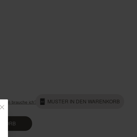
Country Living
Unitex
MUSTER IN DEN WARENKORB
Rollen brauche ich?
ENKORB