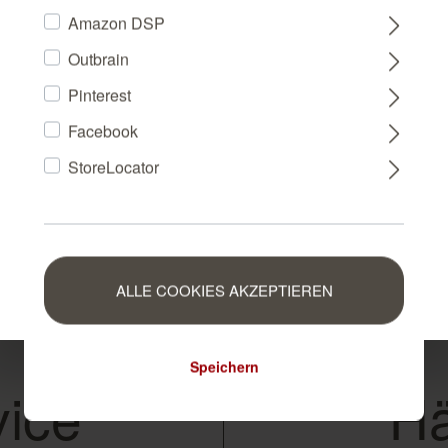
Amazon DSP
Outbrain
FRANCE
Pinterest
Facebook
NEDERLAND
StoreLocator
BELGIUM
LUXEMBOURG
aschplatz 1, 49565 Bramsche, Germany, contact: info@rasch.d
ALLE COOKIES AKZEPTIEREN
Speichern
ice
Hä