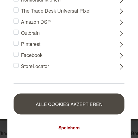
The Trade Desk Universal Pixel
DEUTSCHLAND
Amazon DSP
Outbrain
FRANCE
Pinterest
Facebook
NEDERLAND
StoreLocator
BELGIUM
LUXEMBOURG
ALLE COOKIES AKZEPTIEREN
Speichern
Vliestapete in Grau-
metallic Vliestapete in B