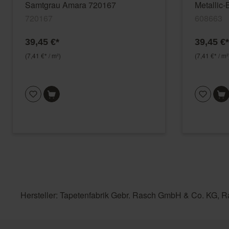
Samtgrau Amara 720167
Metallic
720167
608663
39,45 €*
39,45 €*
(7,41 €* / m²)
(7,41 €* / m²
Hersteller: Tapetenfabrik Gebr. Rasch GmbH & Co. KG, R