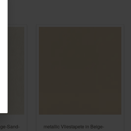
eige-Sand-
metallic Vliestapete in Beige-