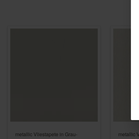
metallic Vliestapete in Grau-
metallic 