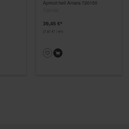
Apricot hell Amara 720150
720150
39,45 €*
(7,41 €* / m²)
e