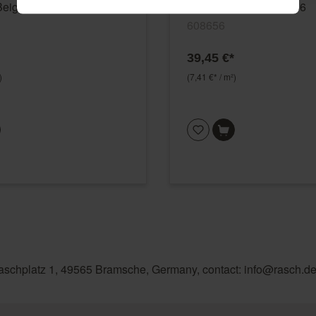
-Beigegrau Incanto 608663
Metallic Incanto 608656
608656
39,45 €*
)
(7,41 €* / m²)
aschplatz 1, 49565 Bramsche, Germany, contact: info@rasch.d