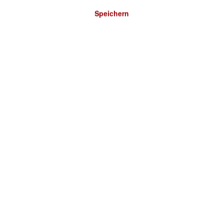
Speichern
Bitte wählen Sie ein Land:
DEUTSCHLAND