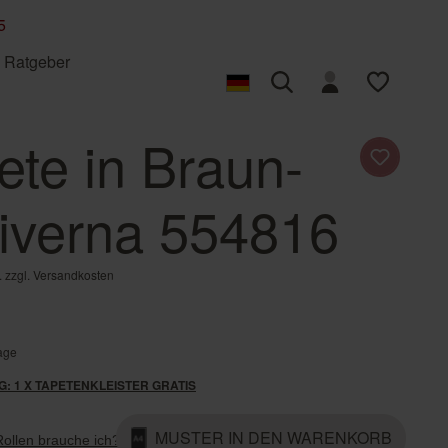
5
Ratgeber
ete in Braun-
Fototapete eigenes
Fototapete selbst
Back to Nature
Vliestapete kleben
Bambino XIX
Foto
gestalten
Liverna 554816
Composition
Concrete
Factory V
Factory VI
. zzgl.
Versandkosten
Incanto
Indian Style
Lirico
Liverna
Tage
Roomblush
SCHÖNER WOHNEN-
Grafisch
Industrial
Kollektion
: 1 X TAPETENKLEISTER GRATIS
Tropical House
Welcome Home
MUSTER IN DEN WARENKORB
Rollen brauche ich?