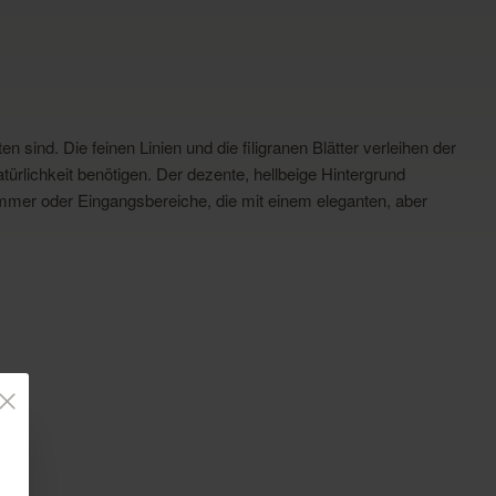
ind. Die feinen Linien und die filigranen Blätter verleihen der
ürlichkeit benötigen. Der dezente, hellbeige Hintergrund
immer oder Eingangsbereiche, die mit einem eleganten, aber