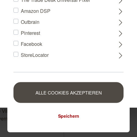
DEUTSCHLAND
Amazon DSP
Outbrain
FRANCE
Pinterest
Facebook
NEDERLAND
StoreLocator
BELGIUM
LUXEMBOURG
ALLE COOKIES AKZEPTIEREN
 Vliestapete in Beige-
Speichern
iverna 555844