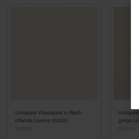
Unitapete Vliestapete in Weiß-
Unitapete
offwhite Liverna 555820
greige L
555820
555844