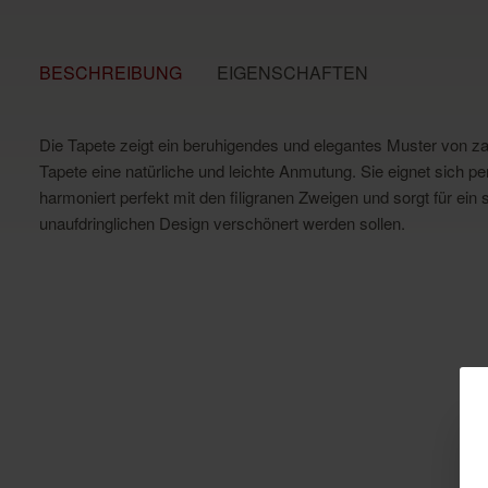
BESCHREIBUNG
EIGENSCHAFTEN
Die Tapete zeigt ein beruhigendes und elegantes Muster von zar
Tapete eine natürliche und leichte Anmutung. Sie eignet sich p
harmoniert perfekt mit den filigranen Zweigen und sorgt für e
unaufdringlichen Design verschönert werden sollen.