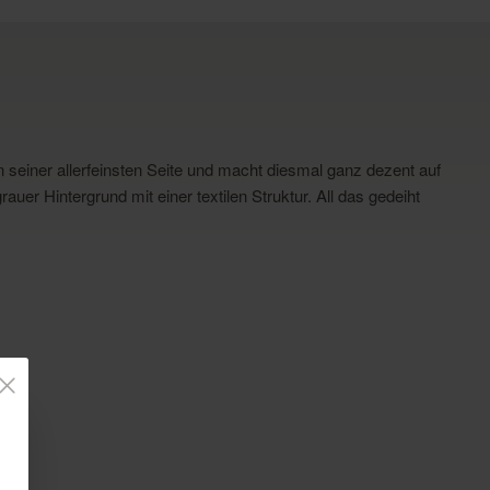
 seiner allerfeinsten Seite und macht diesmal ganz dezent auf
er Hintergrund mit einer textilen Struktur. All das gedeiht