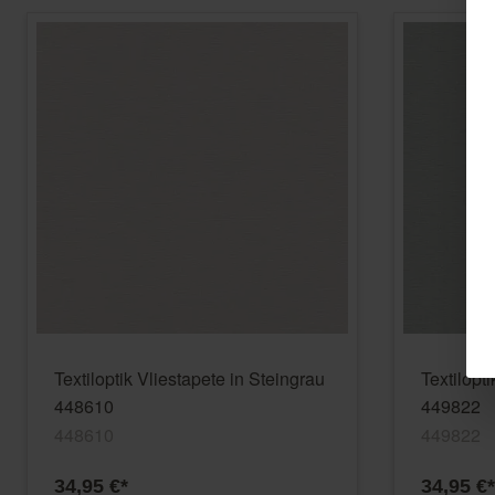
Textiloptik Vliestapete in Steingrau
Textilopt
448610
449822
448610
449822
34,95 €*
34,95 €*