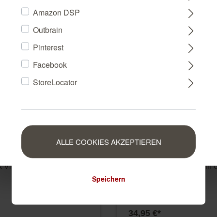
Amazon DSP
Outbrain
FRANCE
Pinterest
Facebook
NEDERLAND
StoreLocator
BELGIUM
LUXEMBOURG
ALLE COOKIES AKZEPTIEREN
ik Vliestapete in Hellgrau
Textiloptik Vliestapete in
452037
Speichern
452037
34,95 €*