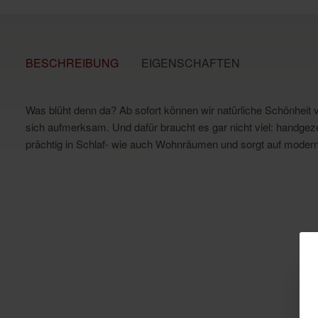
BESCHREIBUNG
EIGENSCHAFTEN
Was blüht denn da? Ab sofort können wir natürliche Schönheit v
sich aufmerksam. Und dafür braucht es gar nicht viel: handgeze
prächtig in Schlaf- wie auch Wohnräumen und sorgt auf modern