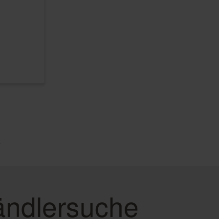
e
ndlersuche