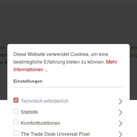
on der Sofakante aus genießen. Der Country Style zeigt sich hier von
Diese Website verwendet Cookies, um eine
ichnete Ranken, Blüten und Knospen in Cremeweiß, dazu ein grün-grau
bestmögliche Erfahrung bieten zu können.
Mehr
e Art und Weise für entspannte Ruhe.
Informationen ...
Einstellungen
Technisch erforderlich
Dazu passend
Statistik
Bitte wählen Sie ein Land:
Komfortfunktionen
The Trade Desk Universal Pixel
DEUTSCHLAND