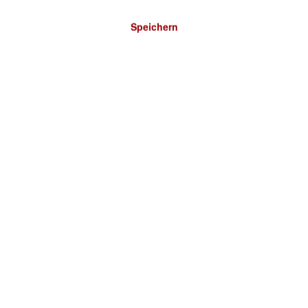
Speichern
Bitte wählen Sie ein Land: