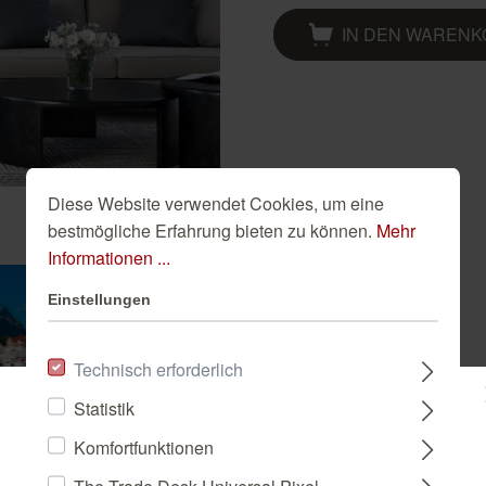
Golden Hour
Novella
Schwarze Tapeten
IN DEN WAREN
Tapete Beige
Türkise Tapeten
Weiße Tapeten
Diese Website verwendet Cookies, um eine
bestmögliche Erfahrung bieten zu können.
Mehr
Informationen ...
Einstellungen
Technisch erforderlich
Statistik
Bitte wählen Sie ein Land:
Komfortfunktionen
The Trade Desk Universal Pixel